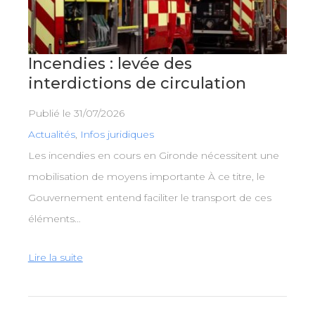
Incendies : levée des
interdictions de circulation
Publié le
31/07/2026
Actualités
,
Infos juridiques
Les incendies en cours en Gironde nécessitent une
mobilisation de moyens importante À ce titre, le
Gouvernement entend faciliter le transport de ces
éléments…
Lire la suite