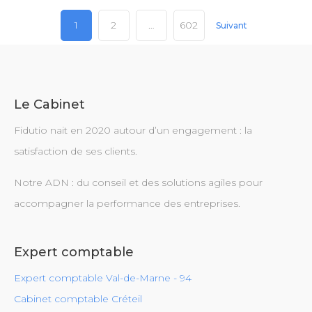
Pagination
1
2
…
602
Suivant
des
publications
Le Cabinet
Fidutio nait en 2020 autour d’un engagement : la
satisfaction de ses clients.
Notre ADN : du conseil et des solutions agiles pour
accompagner la performance des entreprises.
Expert comptable
Expert comptable Val-de-Marne - 94
Cabinet comptable Créteil