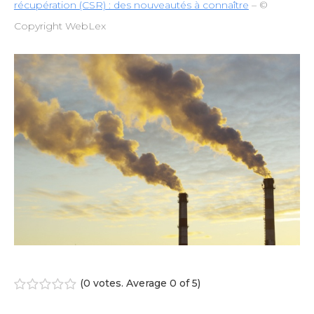
récupération (CSR) : des nouveautés à connaître
– ©
Copyright WebLex
(
0 votes
. Average
0
of 5)
1
2
3
4
5