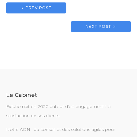
Navigation
PREV POST
de
l’article
NEXT POST
Le Cabinet
Fidutio nait en 2020 autour d’un engagement : la
satisfaction de ses clients.
Notre ADN : du conseil et des solutions agiles pour