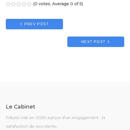
(
0 votes
. Average
0
of 5)
1
2
3
4
5
Navigation
PREV POST
de
l’article
NEXT POST
Le Cabinet
Fidutio nait en 2020 autour d’un engagement : la
satisfaction de ses clients.