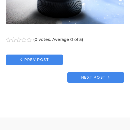
(
0 votes
. Average
0
of 5)
1
2
3
4
5
Navigation
PREV POST
de
l’article
NEXT POST