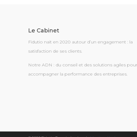
Le Cabinet
Fidutio nait en 2020 autour d’un engagement : la
satisfaction de ses clients.
Notre ADN : du conseil et des solutions agiles pou
accompagner la performance des entreprises.