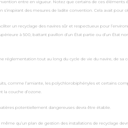
nvention entre en vigueur. Notez que certains de ces éléments 
s’inspirant des mesures de ladite convention. Cela avait pour obje
liter un recyclage des navires sûr et respectueux pour l’environn
érieure à 500, battant pavillon d’un État partie ou d’un État non-
une réglementation tout au long du cycle de vie du navire, de sa 
uits, comme l’amiante, les polychlorobiphényles et certains com
t la couche d’ozone.
matières potentiellement dangereuses devra être établie.
de même qu’un plan de gestion des installations de recyclage dev