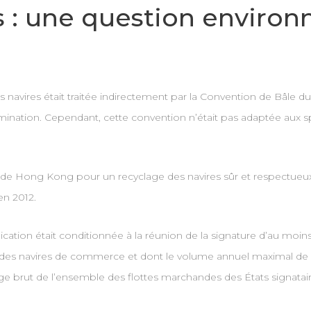
es : une question enviro
es navires était traitée indirectement par la Convention de Bâle
imination. Cependant, cette convention n’était pas adaptée aux sp
de Hong Kong pour un recyclage des navires sûr et respectueux
en 2012.
plication était conditionnée à la réunion de la signature d’au moi
des navires de commerce et dont le volume annuel maximal de r
e brut de l’ensemble des flottes marchandes des États signatair