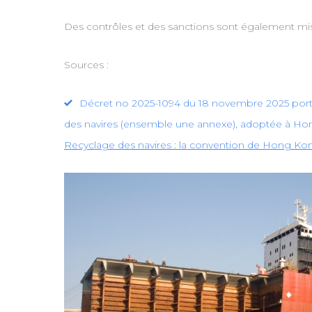
Des contrôles et des sanctions sont également mi
Sources :
Décret no 2025-1094 du 18 novembre 2025 porta
des navires (ensemble une annexe), adoptée à Hong
Recyclage des navires : la convention de Hong Ko