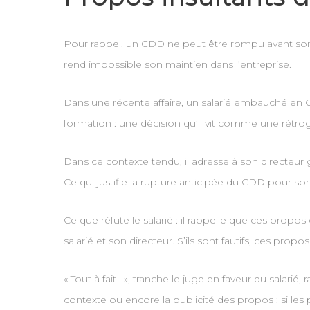
Pour rappel, un CDD ne peut être rompu avant son t
rend impossible son maintien dans l’entreprise.
Dans une récente affaire, un salarié embauché en C
formation : une décision qu’il vit comme une rétrog
Dans ce contexte tendu, il adresse à son directeur 
Ce qui justifie la rupture anticipée du CDD pour s
Ce que réfute le salarié : il rappelle que ces propo
salarié et son directeur. S’ils sont fautifs, ces p
« Tout à fait ! », tranche le juge en faveur du salar
contexte ou encore la publicité des propos : si les p