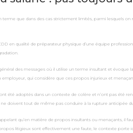
erme que dans des cas strictement limités, parmi lesquels on re
DD en qualité de préparateur physique d’une équipe professionne
radation.
général des messages où il utilise un terme insultant et évoque 
on employeur, qui considère que ces propos injurieux et menaçant
s ont été adoptés dans un contexte de colère et n’ont pas été rend
ropos ne doivent tout de même pas conduire à la rupture anticipée
ié, rappelant qu’en matière de propos insultants ou menaçants, il fa
ropos litigieux sont effectivement une faute, le contexte porte ici