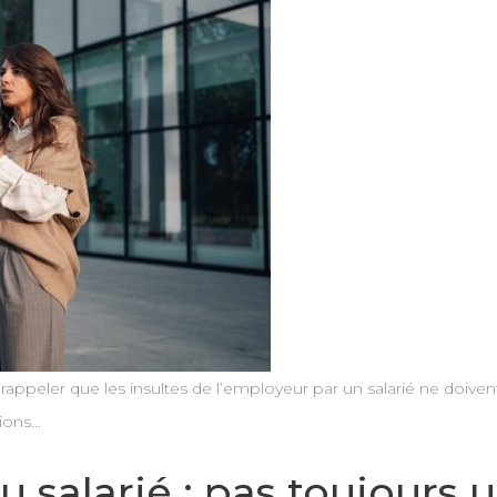
de rappeler que les insultes de l’employeur par un salarié ne do
tions…
u salarié : pas toujours 