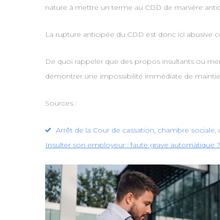
nature à mettre un terme au CDD de manière antic
La rupture anticipée du CDD est donc ici abusive
De quoi rappeler que des propos insultants ou me
démontrer une impossibilité immédiate de maintien du
Sources :
Arrêt de la Cour de cassation, chambre sociale
Insulter son employeur : faute grave automatique 