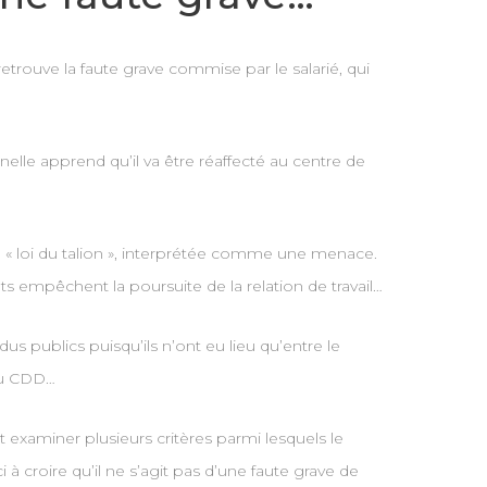
trouve la faute grave commise par le salarié, qui
lle apprend qu’il va être réaffecté au centre de
la « loi du talion », interprétée comme une menace.
s empêchent la poursuite de la relation de travail…
us publics puisqu’ils n’ont eu lieu qu’entre le
 du CDD…
ut examiner plusieurs critères parmi lesquels le
 à croire qu’il ne s’agit pas d’une faute grave de