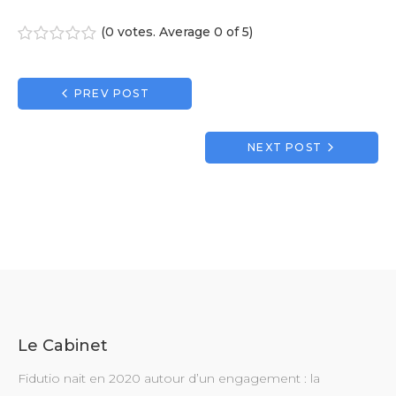
(
0 votes
. Average
0
of 5)
1
2
3
4
5
Navigation
PREV POST
de
l’article
NEXT POST
Le Cabinet
Fidutio nait en 2020 autour d’un engagement : la