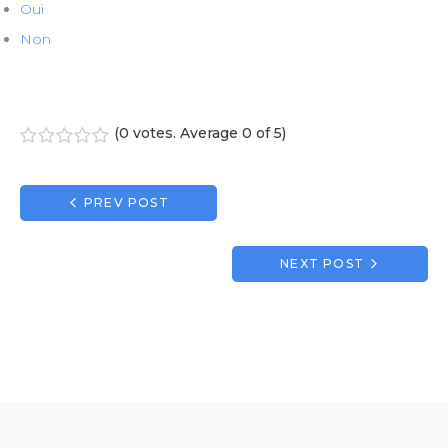
Oui
Non
(
0 votes
. Average
0
of 5)
1
2
3
4
5
Navigation
PREV POST
de
l’article
NEXT POST