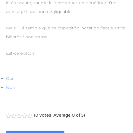
intéressante, car elle lui permettrait de bénéficier d’un
avantage fiscal non négligeable.
Mais il lui semble que ce dispositif d’incitation fiscale arrive
bientôt à son terme.
Est-ce exact ?
Oui
Non
(
0 votes
. Average
0
of 5)
1
2
3
4
5