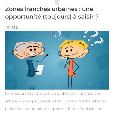
Pinterest
Zones franches urbaines : une
opportunité (toujours) à saisir ?
252
Un entrepreneur cherche un endroit où implanter son
activité. « Pourquoi pas en ZFU-TE (zone franche urbaine-
territoire entrepreneur) ? », pense-t-il. Une implantation