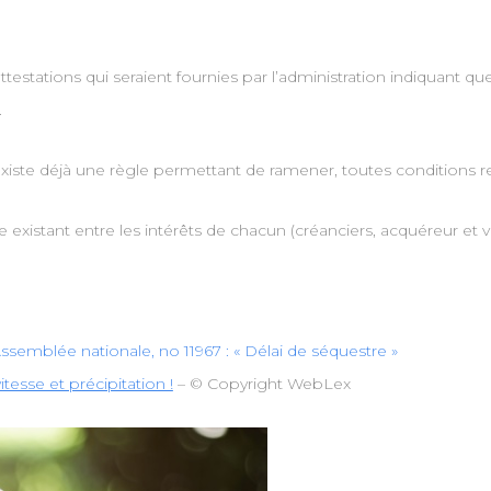
testations qui seraient fournies par l’administration indiquant que 
.
existe déjà une règle permettant de ramener, toutes conditions re
e existant entre les intérêts de chacun (créanciers, acquéreur et 
ssemblée nationale, no 11967 : « Délai de séquestre »
esse et précipitation !
– © Copyright WebLex