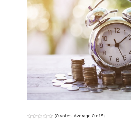
(
0 votes
. Average
0
of 5)
1
2
3
4
5