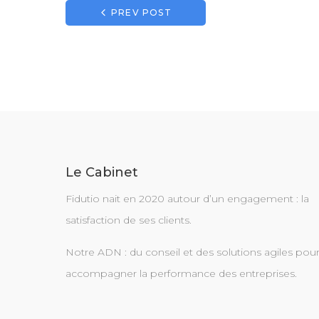
Navigation
PREV POST
de
l’article
Le Cabinet
Fidutio nait en 2020 autour d’un engagement : la
satisfaction de ses clients.
Notre ADN : du conseil et des solutions agiles pou
accompagner la performance des entreprises.