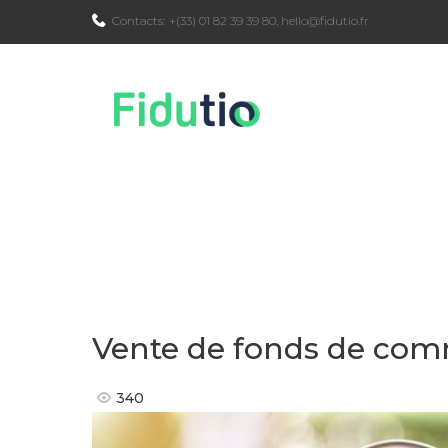
Skip
Contacts:
+(33) 01 82 39 39 80
,
hello@fidutio.fr
to
content
Vente de fonds de comme
340