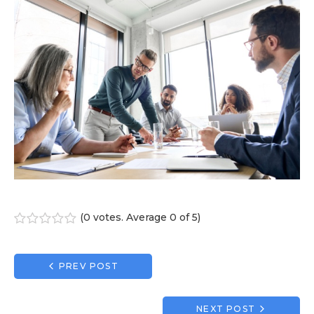
(
0 votes
. Average
0
of 5)
1
2
3
4
5
Navigation
PREV POST
de
l’article
NEXT POST