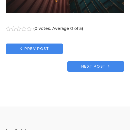
(
0 votes
. Average
0
of 5)
1
2
3
4
5
Navigation
PREV POST
de
l’article
NEXT POST