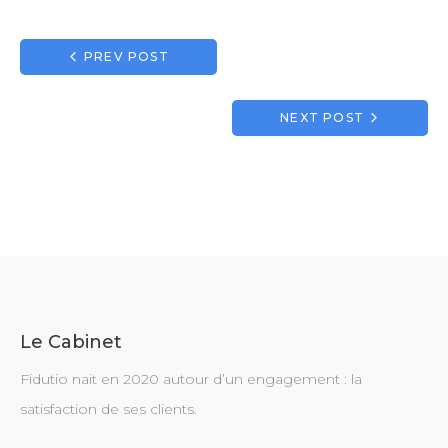
1
2
3
4
5
Navigation
PREV POST
de
l’article
NEXT POST
Le Cabinet
Fidutio nait en 2020 autour d’un engagement : la
satisfaction de ses clients.