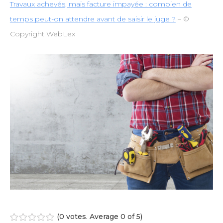
Travaux achevés, mais facture impayée : combien de
temps peut-on attendre avant de saisir le juge ?
– ©
Copyright WebLex
(
0 votes
. Average
0
of 5)