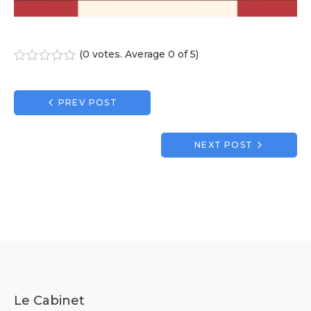
(
0 votes
. Average
0
of 5)
1
2
3
4
5
Navigation
PREV POST
de
l’article
NEXT POST
Le Cabinet