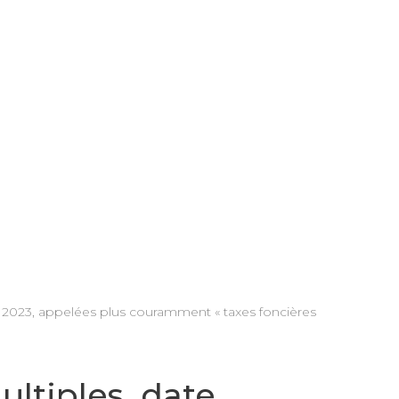
 de 2023, appelées plus couramment « taxes foncières
ltiples, date