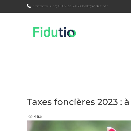
Skip
Contacts:
+(33) 01 82 39 39 80
,
hello@fidutio.fr
to
content
Taxes foncières 2023 : à
463