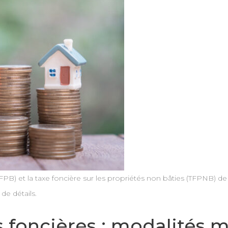
s (TFPB) et la taxe foncière sur les propriétés non bâties (TFPNB)
e détails.
foncières : modalités mu