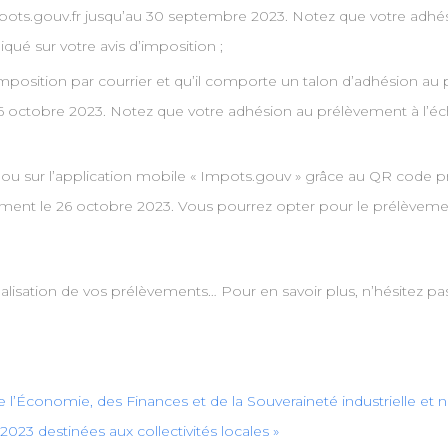
 impots.gouv.fr jusqu’au 30 septembre 2023. Notez que votre adhés
ué sur votre avis d’imposition ;
’imposition par courrier et qu’il comporte un talon d’adhésion au p
16 octobre 2023. Notez que votre adhésion au prélèvement à l’éc
r ou sur l’application mobile « Impots.gouv » grâce au QR code pré
ment le 26 octobre 2023. Vous pourrez opter pour le prélèvement
lisation de vos prélèvements… Pour en savoir plus, n’hésitez pas
’Économie, des Finances et de la Souveraineté industrielle et
023 destinées aux collectivités locales »