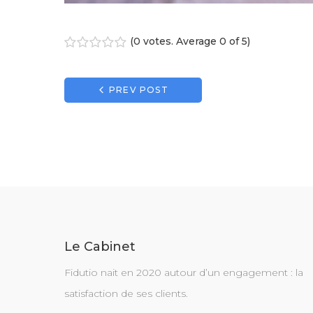
(
0 votes
. Average
0
of 5)
1
2
3
4
5
Navigation
PREV POST
de
l’article
Le Cabinet
Fidutio nait en 2020 autour d’un engagement : la
satisfaction de ses clients.