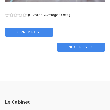
(
0 votes
. Average
0
of 5)
1
2
3
4
5
Navigation
PREV POST
de
l’article
NEXT POST
Le Cabinet