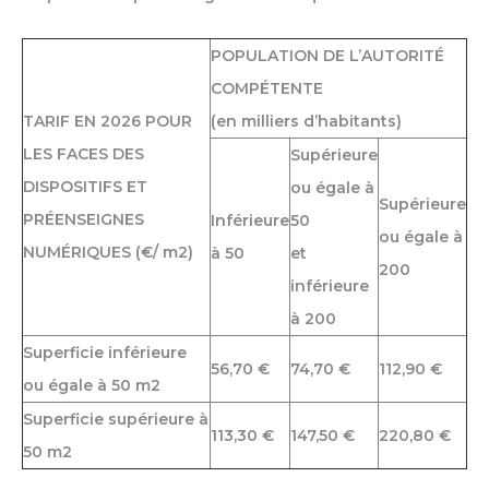
POPULATION DE L’AUTORITÉ
COMPÉTENTE
TARIF EN 2026 POUR
(en milliers d’habitants)
LES FACES DES
Supérieure
DISPOSITIFS ET
ou égale à
Supérieure
PRÉENSEIGNES
Inférieure
50
ou égale à
NUMÉRIQUES (€/ m2)
à 50
et
200
inférieure
à 200
Superficie inférieure
56,70 €
74,70 €
112,90 €
ou égale à 50 m2
Superficie supérieure à
113,30 €
147,50 €
220,80 €
50 m2