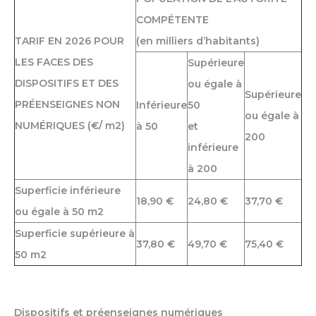
COMPÉTENTE
TARIF EN 2026 POUR
(en milliers d’habitants)
LES FACES DES
Supérieure
DISPOSITIFS ET DES
ou égale à
Supérieure
PRÉENSEIGNES NON
Inférieure
50
ou égale à
NUMÉRIQUES (€/ m2)
à 50
et
200
inférieure
à 200
Superficie inférieure
18,90 €
24,80 €
37,70 €
ou égale à 50 m2
Superficie supérieure à
37,80 €
49,70 €
75,40 €
50 m2
Dispositifs et préenseignes numériques