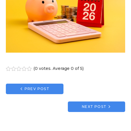
(
0 votes
. Average
0
of 5)
1
2
3
4
5
Navigation
PREV POST
de
l’article
NEXT POST