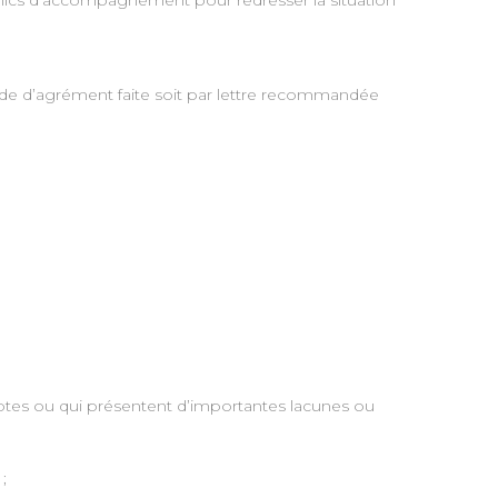
publics d’accompagnement pour redresser la situation
ande d’agrément faite soit par lettre recommandée
tes ou qui présentent d’importantes lacunes ou
;