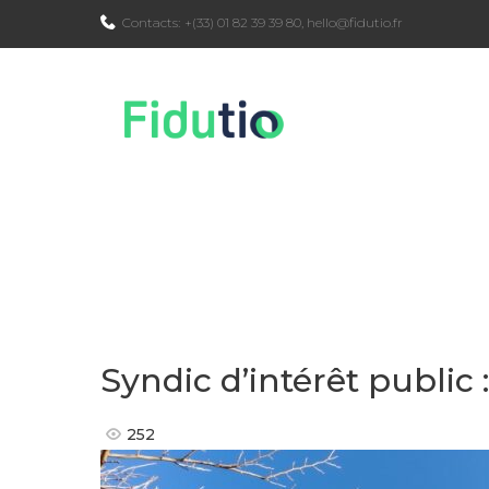
Skip
Contacts:
+(33) 01 82 39 39 80
,
hello@fidutio.fr
to
content
Syndic d’intérêt public
252