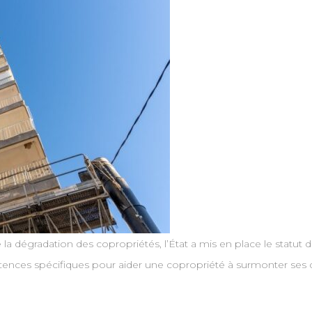
la dégradation des copropriétés, l’État a mis en place le statut de «
ences spécifiques pour aider une copropriété à surmonter ses di