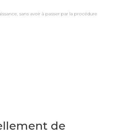
issance, sans avoir à passer par la procédure
vellement de