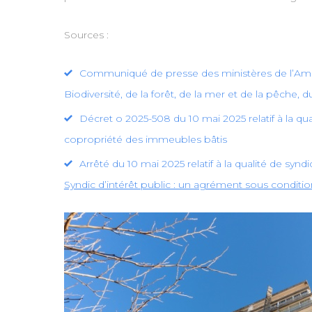
Sources :
Communiqué de presse des ministères de l’Aménag
Biodiversité, de la forêt, de la mer et de la pêche, du
Décret o 2025-508 du 10 mai 2025 relatif à la qualit
copropriété des immeubles bâtis
Arrêté du 10 mai 2025 relatif à la qualité de syndic
Syndic d’intérêt public : un agrément sous conditi