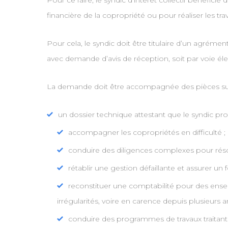
Pour ce faire, le syndic d’intérêt collectif bénéfi
financière de la copropriété ou pour réaliser les tr
Pour cela, le syndic doit être titulaire d’un agré
avec demande d’avis de réception, soit par voie él
La demande doit être accompagnée des pièces sui
un dossier technique attestant que le syndic pr
accompagner les copropriétés en difficulté ;
conduire des diligences complexes pour rés
rétablir une gestion défaillante et assurer u
reconstituer une comptabilité pour des ens
irrégularités, voire en carence depuis plusieurs a
conduire des programmes de travaux traitant 