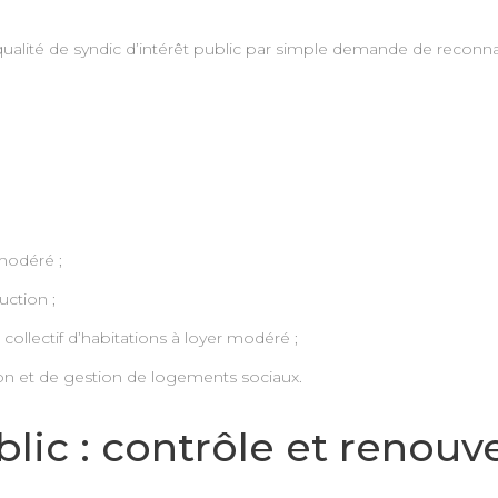
qualité de syndic d’intérêt public par simple demande de reconna
modéré ;
ction ;
collectif d’habitations à loyer modéré ;
on et de gestion de logements sociaux.
blic : contrôle et renou