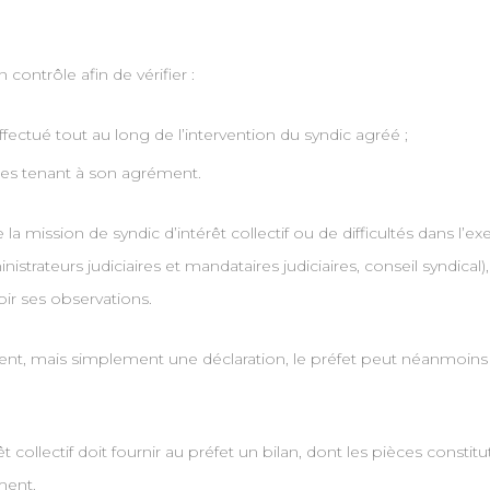
 contrôle afin de vérifier :
fectué tout au long de l’intervention du syndic agréé ;
ipes tenant à son agrément.
a mission de syndic d’intérêt collectif ou de difficultés dans l’ex
istrateurs judiciaires et mandataires judiciaires, conseil syndical)
oir ses observations.
nt, mais simplement une déclaration, le préfet peut néanmoins leu
t collectif doit fournir au préfet un bilan, dont les pièces constitu
ment.