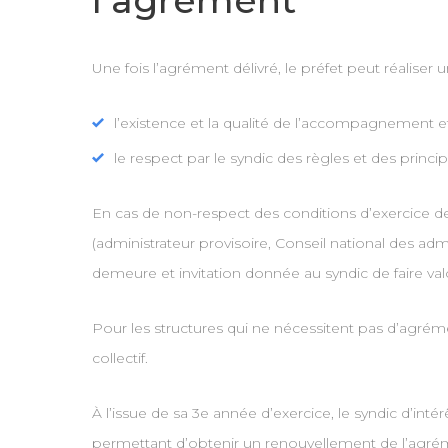
l’agrément
Une fois l’agrément délivré, le préfet peut réaliser un
l’existence et la qualité de l’accompagnement ef
le respect par le syndic des règles et des princ
En cas de non-respect des conditions d’exercice de l
(administrateur provisoire, Conseil national des admin
demeure et invitation donnée au syndic de faire val
Pour les structures qui ne nécessitent pas d’agréme
collectif.
À l’issue de sa 3e année d’exercice, le syndic d’intérê
permettant d’obtenir un renouvellement de l’agré