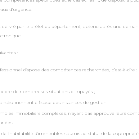
cie de compétences spécifiques et, le cas échéant, de dispositifs 
avaux d’urgence.
ment délivré par le préfet du département, obtenu après une dem
ectronique.
vantes :
ofessionnel dispose des compétences recherchées, c’est-à-dire :
oudre de nombreuses situations d’impayés ;
n fonctionnement efficace des instances de gestion ;
embles immobiliers complexes, n’ayant pas approuvé leurs comp
nnées ;
de l’habitabilité d’immeubles soumis au statut de la copropriété 