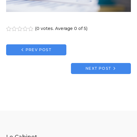
(
0 votes
. Average
0
of 5)
1
2
3
4
5
Navigation
PREV POST
de
l’article
NEXT POST