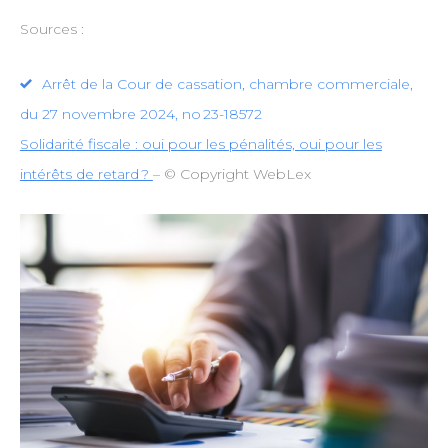
Sources :
Arrêt de la Cour de cassation, chambre commerciale,
du 27 novembre 2024, no 23-18572
Solidarité fiscale : oui pour les pénalités, oui pour les
intérêts de retard ?
– © Copyright WebLex