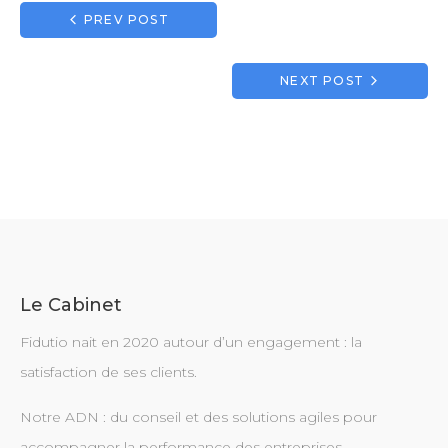
Navigation
PREV POST
de
l’article
NEXT POST
Le Cabinet
Fidutio nait en 2020 autour d’un engagement : la
satisfaction de ses clients.
Notre ADN : du conseil et des solutions agiles pour
accompagner la performance des entreprises.