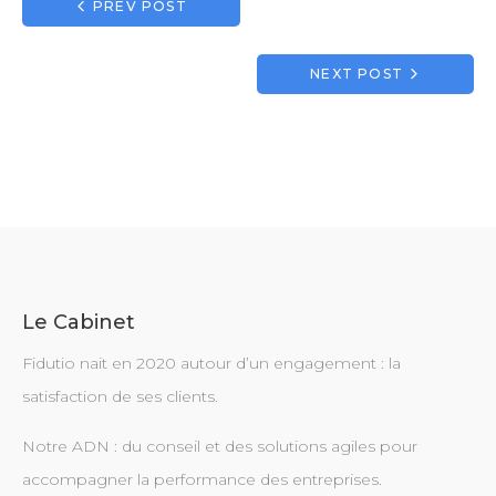
Navigation
PREV POST
de
l’article
NEXT POST
Le Cabinet
Fidutio nait en 2020 autour d’un engagement : la
satisfaction de ses clients.
Notre ADN : du conseil et des solutions agiles pour
accompagner la performance des entreprises.