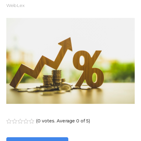
WebLex
(
0 votes
. Average
0
of 5)
1
2
3
4
5