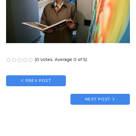
(
0 votes
. Average
0
of 5)
1
2
3
4
5
Navigation
PREV POST
de
l’article
NEXT POST