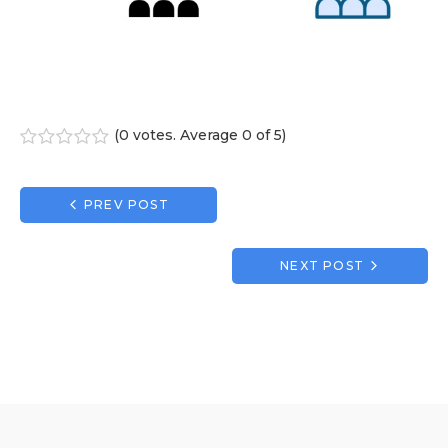
(
0 votes
. Average
0
of 5)
1
2
3
4
5
Navigation
PREV POST
de
l’article
NEXT POST