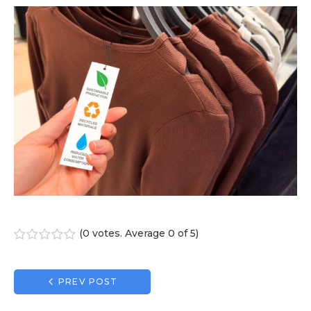
(
0 votes
. Average
0
of 5)
1
2
3
4
5
Navigation
PREV POST
de