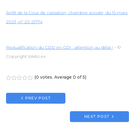
Arrêt de la Cour de cassation, chambre sociale, du 15 mars
2023, n° 20-21774
Requalification du CDD en CDI : attention au délai !
– ©
Copyright WebLex
(
0 votes
. Average
0
of 5)
1
2
3
4
5
Navigation
PREV POST
de
l’article
NEXT POST