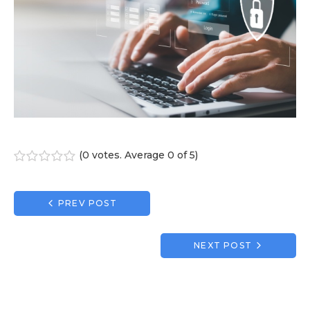
(
0 votes
. Average
0
of 5)
1
2
3
4
5
Navigation
PREV POST
de
l’article
NEXT POST