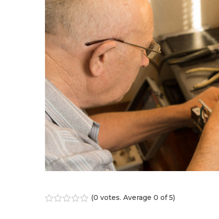
(
0 votes
. Average
0
of 5)
1
2
3
4
5