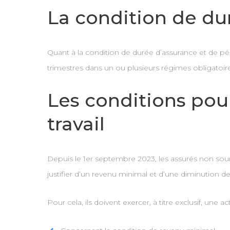
La condition de du
Quant à la condition de durée d’assurance et de pér
trimestres dans un ou plusieurs régimes obligatoire
Les conditions pou
travail
Depuis le 1er septembre 2023, les assurés non soum
justifier d’un revenu minimal et d’une diminution d
Pour cela, ils doivent exercer, à titre exclusif, une ac