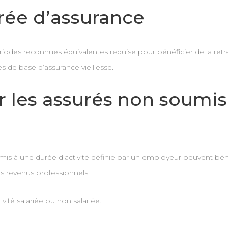
rée d’assurance
iodes reconnues équivalentes requise pour bénéficier de la retrai
s de base d’assurance vieillesse.
r les assurés non soumi
is à une durée d’activité définie par un employeur peuvent bénéf
es revenus professionnels.
tivité salariée ou non salariée.