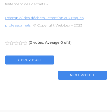
traitement des déchets »
Réemploi des déchets : attention aux risques
professionnels !
© Copyright WebLex – 2023
(
0 votes
. Average
0
of 5)
1
2
3
4
5
Navigation
PREV POST
de
l’article
NEXT POST