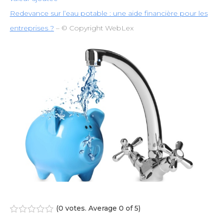
Redevance sur l’eau potable : une aide financière pour les
entreprises ?
– © Copyright WebLex
(
0 votes
. Average
0
of 5)
1
2
3
4
5