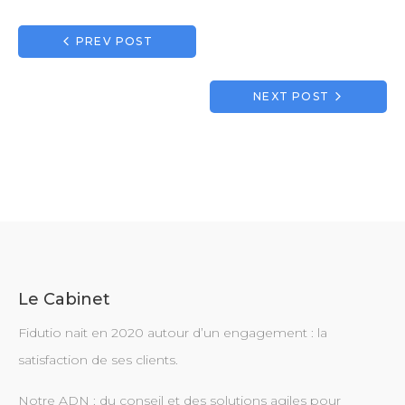
Navigation
PREV POST
de
l’article
NEXT POST
Le Cabinet
Fidutio nait en 2020 autour d’un engagement : la
satisfaction de ses clients.
Notre ADN : du conseil et des solutions agiles pour