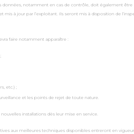
s données, notamment en cas de contrôle, doit également être e
 mis à jour par l’exploitant. Ils seront mis à disposition de l’ins
evra faire notamment apparaître :
;
, etc.) ;
rveillance et les points de rejet de toute nature.
ouvelles installations dès leur mise en service.
relatives aux meilleures techniques disponibles entreront en vigue