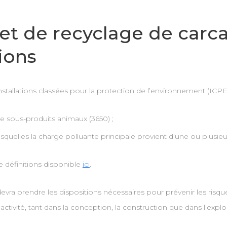
et de recyclage de carcas
ions
allations classées pour la protection de l’environnement (ICPE) 
e sous-produits animaux (3650) ;
squelles la charge polluante principale provient d’une ou plusieur
e définitions disponible
ici
.
devra prendre les dispositions nécessaires pour prévenir les risqu
ctivité, tant dans la conception, la construction que dans l’exploit