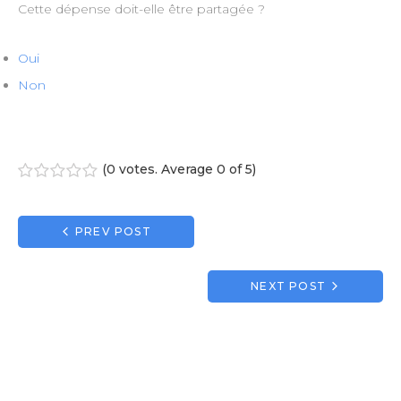
Cette dépense doit-elle être partagée ?
Oui
Non
(
0 votes
. Average
0
of 5)
1
2
3
4
5
Navigation
PREV POST
de
l’article
NEXT POST