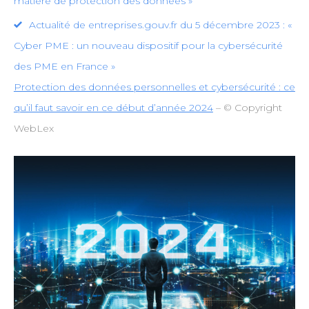
matière de protection des données »
Actualité de entreprises.gouv.fr du 5 décembre 2023 : «
Cyber PME : un nouveau dispositif pour la cybersécurité
des PME en France »
Protection des données personnelles et cybersécurité : ce
qu’il faut savoir en ce début d’année 2024
– © Copyright
WebLex