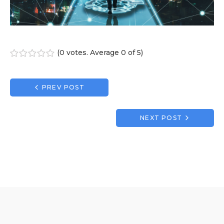
(
0 votes
. Average
0
of 5)
1
2
3
4
5
Navigation
PREV POST
de
l’article
NEXT POST