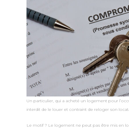
Un particulier, qui a acheté un logement pour l’oc
interdit de le louer et contraint de reloger son locat
Le motif ? Le logement ne peut pas être mis en loca