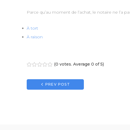
Parce qu’au moment de l’achat, le notaire ne l’a pa
À tort
À raison
(
0 votes
. Average
0
of 5)
1
2
3
4
5
Navigation
PREV POST
de
l’article