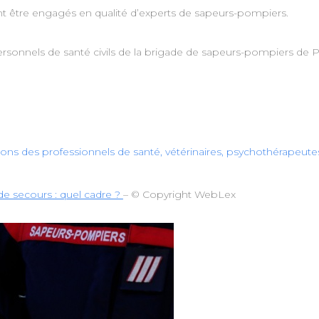
t être engagés en qualité d’experts de sapeurs-pompiers.
sonnels de santé civils de la brigade de sapeurs-pompiers de P
sions des professionnels de santé, vétérinaires, psychothérapeut
de secours : quel cadre ?
– © Copyright WebLex