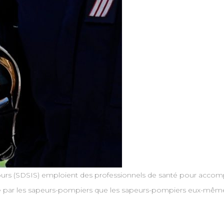
urs (SDSIS) emploient des professionnels de santé pour accompli
ge par les sapeurs-pompiers que les sapeurs-pompiers eux-mêmes.