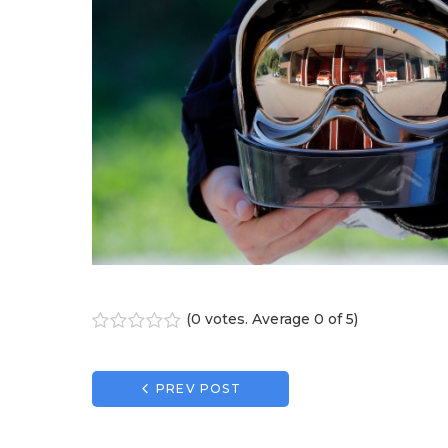
(
0 votes
. Average
0
of 5)
1
2
3
4
5
Navigation
PREV POST
de