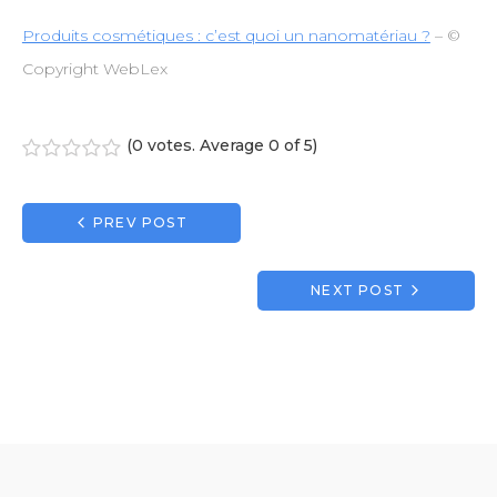
Produits cosmétiques : c’est quoi un nanomatériau ?
– ©
Copyright WebLex
(
0 votes
. Average
0
of 5)
1
2
3
4
5
Navigation
PREV POST
de
l’article
NEXT POST