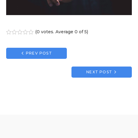
(
0 votes
. Average
0
of 5)
1
2
3
4
5
Navigation
PREV POST
de
l’article
NEXT POST