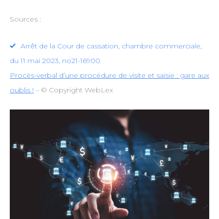
Sources :
Arrêt de la Cour de cassation, chambre commerciale,
du 11 mai 2023, no21-16900
Procès-verbal d’une procédure de visite et saisie : gare aux
oublis !
– © Copyright WebLex