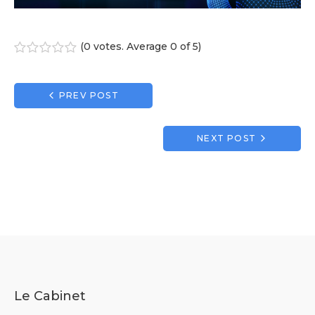
(
0 votes
. Average
0
of 5)
1
2
3
4
5
Navigation
PREV POST
de
l’article
NEXT POST
Le Cabinet