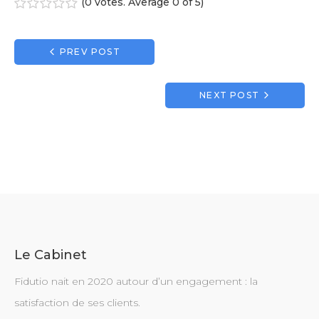
(
0 votes
. Average
0
of 5)
1
2
3
4
5
Navigation
PREV POST
de
l’article
NEXT POST
Le Cabinet
Fidutio nait en 2020 autour d’un engagement : la
satisfaction de ses clients.