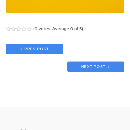
(
0 votes
. Average
0
of 5)
1
2
3
4
5
Navigation
PREV POST
de
l’article
NEXT POST