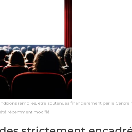
nditions remplies, être soutenues financièrement par le Centre 
a été récemment modifié.
aides strictement encadr