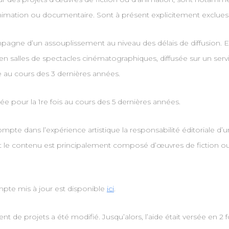
nimation ou documentaire. Sont à présent explicitement exclues 
ne d’un assouplissement au niveau des délais de diffusion. En ef
e en salles de spectacles cinématographiques, diffusée sur un serv
 au cours des 3 dernières années.
uée pour la 1re fois au cours des 5 dernières années.
ompte dans l’expérience artistique la responsabilité éditorial
le contenu est principalement composé d’œuvres de fiction ou
pte mis à jour est disponible
ici
.
e projets a été modifié. Jusqu’alors, l’aide était versée en 2 fo