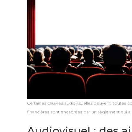
Certaines œuvres audiovisuelles peuvent, toutes co
financières sont encadrées par un règlement qui 
Audiovisuel : des 