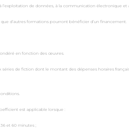
és à l’exploitation de données, à la communication électronique e
r que d’autres formations pourront bénéficier d’un financement.
t pondéré en fonction des œuvres.
ux séries de fiction dont le montant des dépenses horaires frança
conditions.
efficient est applicable lorsque :
36 et 60 minutes ;