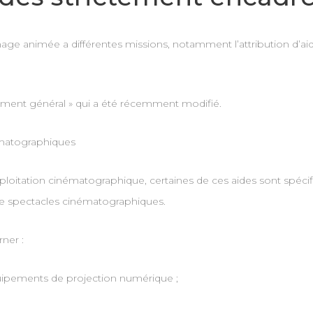
mage animée a différentes missions, notamment l’attribution d’aid
lement général » qui a été récemment modifié.
ématographiques
’exploitation cinématographique, certaines de ces aides sont sp
e spectacles cinématographiques.
rner :
 équipements de projection numérique ;