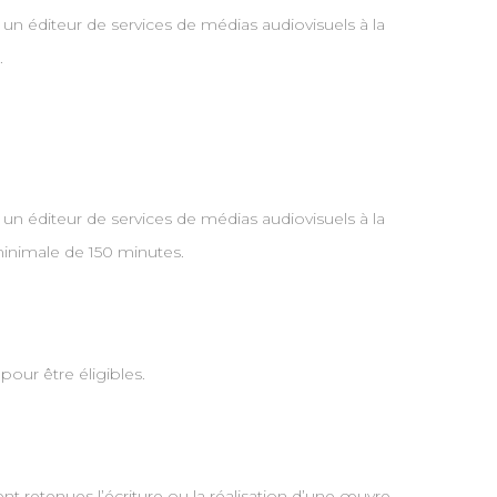
 un éditeur de services de médias audiovisuels à la
.
 un éditeur de services de médias audiovisuels à la
inimale de 150 minutes.
pour être éligibles.
 retenues l’écriture ou la réalisation d’une œuvre