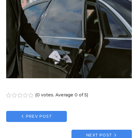
(
0 votes
. Average
0
of 5)
1
2
3
4
5
Navigation
PREV POST
de
l’article
NEXT POST