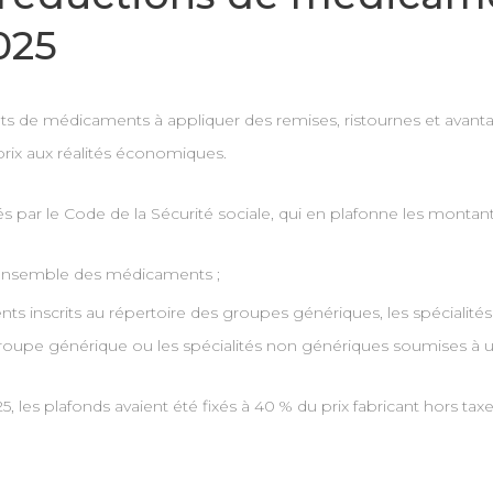
025
ants de médicaments à appliquer des remises, ristournes et avan
 prix aux réalités économiques.
s par le Code de la Sécurité sociale, qui en plafonne les montant
 l’ensemble des médicaments ;
nscrits au répertoire des groupes génériques, les spécialités d
oupe générique ou les spécialités non génériques soumises à un ta
 les plafonds avaient été fixés à 40 % du prix fabricant hors taxe