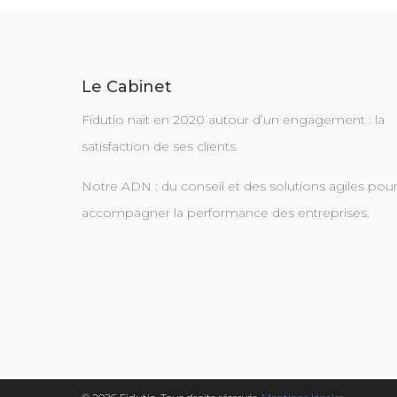
Le Cabinet
Fidutio nait en 2020 autour d’un engagement : la
satisfaction de ses clients.
Notre ADN : du conseil et des solutions agiles pou
accompagner la performance des entreprises.