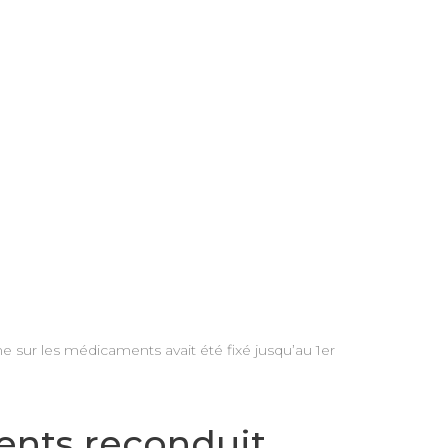
 sur les médicaments avait été fixé jusqu’au 1er
nts reconduit