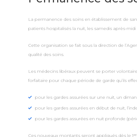
La permanence des soins en établissement de sant
patients hospitalisés la nuit, les samedis après-midi e
Cette organisation se fait sous la direction de l’A
qualité des soins.
Les médecins libéraux peuvent se porter volontaire
forfaitaire pour chaque période de garde qu’ils ef
pour les gardes assurées sur une nuit, un dimanc
pour les gardes assurées en début de nuit, l’ind
pour les gardes assurées en nuit profonde (pério
Ces nouveaux montants seront appliqués dès le 1ᵉ