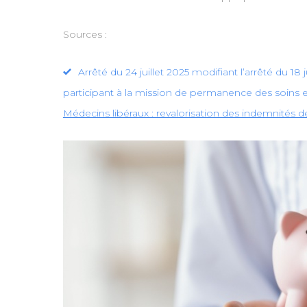
Sources :
Arrêté du 24 juillet 2025 modifiant l’arrêté du 1
participant à la mission de permanence des soins 
Médecins libéraux : revalorisation des indemnités