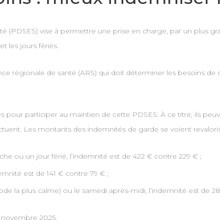
é (PDSES) vise à permettre une prise en charge, par un plus gr
t les jours fériés.
gence régionale de santé (ARS) qui doit déterminer les besoins de
s pour participer au maintien de cette PDSES. À ce titre, ils pe
fectuent. Les montants des indemnités de garde se voient revalo
he ou un jour férié, l’indemnité est de 422 € contre 229 € ;
emnité est de 141 € contre 79 € ;
de la plus calme) ou le samedi après-midi, l’indemnité est de 28
ʳ novembre 2025.