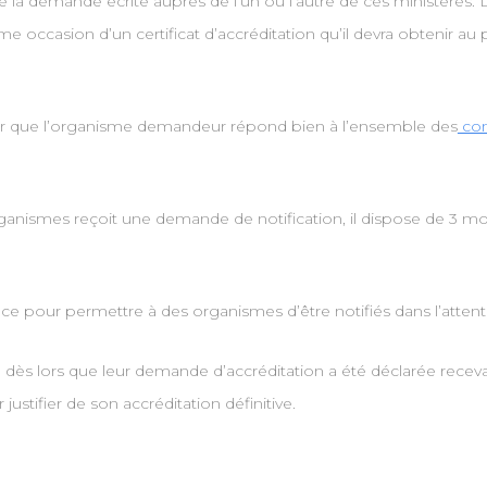
re la demande écrite auprès de l’un ou l’autre de ces ministères. 
me occasion d’un certificat d’accréditation qu’il devra obtenir au
surer que l’organisme demandeur répond bien à l’ensemble des
cond
organismes reçoit une demande de notification, il dispose de 3 
ace pour permettre à des organismes d’être notifiés dans l’attente 
e dès lors que leur demande d’accréditation a été déclarée rece
justifier de son accréditation définitive.