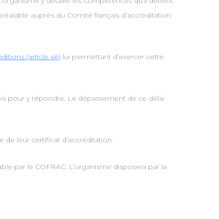
L’organisme y détaille les compétences qu’il détient
 préalable auprès du Comité français d’accréditation
itions (article 46)
lui permettant d’exercer cette
mois pour y répondre. Le dépassement de ce délai
de leur certificat d’accréditation.
vable par le COFRAC. L’organisme disposera par la