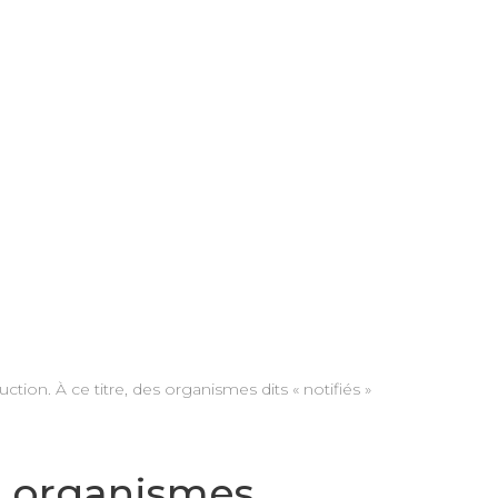
on. À ce titre, des organismes dits « notifiés »
s organismes