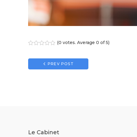
(
0 votes
. Average
0
of 5)
1
2
3
4
5
Navigation
PREV POST
de
l’article
Le Cabinet