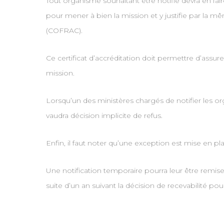
Tout organisme souhaitant être notifié devra en fai
pour mener à bien la mission et y justifie par la mê
(COFRAC).
Ce certificat d’accréditation doit permettre d’as
mission.
Lorsqu’un des ministères chargés de notifier les 
vaudra décision implicite de refus.
Enfin, il faut noter qu’une exception est mise en pl
Une notification temporaire pourra leur être remis
suite d’un an suivant la décision de recevabilité pour 