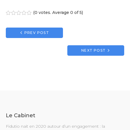
(
0 votes
. Average
0
of 5)
1
2
3
4
5
Navigation
PREV POST
de
l’article
NEXT POST
Le Cabinet
Fidutio nait en 2020 autour d’un engagement : la