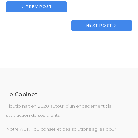
Navigation
PREV POST
de
l’article
NEXT POST
Le Cabinet
Fidutio nait en 2020 autour d’un engagement : la
satisfaction de ses clients.
Notre ADN : du conseil et des solutions agiles pour