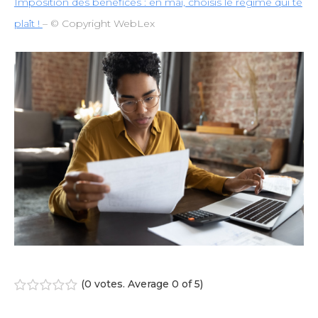
Imposition des bénéfices : en mai, choisis le régime qui te
plaît !
– © Copyright WebLex
(
0 votes
. Average
0
of 5)
1
2
3
4
5