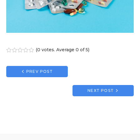
(
0 votes
. Average
0
of 5)
1
2
3
4
5
Navigation
PREV POST
de
l’article
NEXT POST