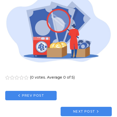
(
0 votes
. Average
0
of 5)
1
2
3
4
5
Navigation
PREV POST
de
l’article
NEXT POST