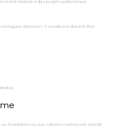
notamment réservé à des projets partenariaux
 contigües. Attention, 3 conditions doivent être
isites.
sme
ou forestières ou aux cultures marines est interdit.