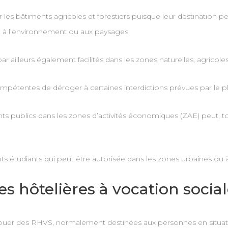
es bâtiments agricoles et forestiers puisque leur destination pe
te à l’environnement ou aux paysages.
illeurs également facilités dans les zones naturelles, agricoles 
compétentes de déroger à certaines interdictions prévues par le p
ts publics dans les zones d’activités économiques (ZAE) peut, to
 étudiants qui peut être autorisée dans les zones urbaines ou à
es hôtelières à vocation socia
louer des RHVS, normalement destinées aux personnes en situation