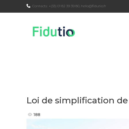
Skip
Contacts:
+(33) 01 82 39 39 80
,
hello@fidutio.fr
to
content
Loi de simplification de
188